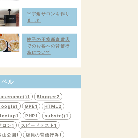
平宇角サロンを作り
ました
餃子の王将新倉敷店
でのお客への背信行
為について
ラベル
basename()
1
Blogger
2
Google
1
GPE
1
HTML
2
Meetup
1
PHP
1
substr()
1
サロン
1
スピードテスト
1
常山公園
1
店員の背信行為
1