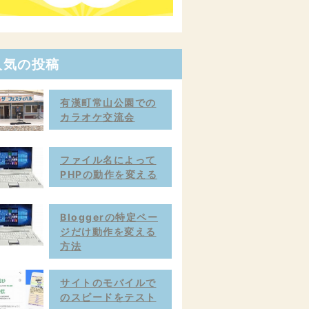
人気の投稿
有漢町常山公園での
カラオケ交流会
ファイル名によって
PHPの動作を変える
Bloggerの特定ペー
ジだけ動作を変える
方法
サイトのモバイルで
のスピードをテスト